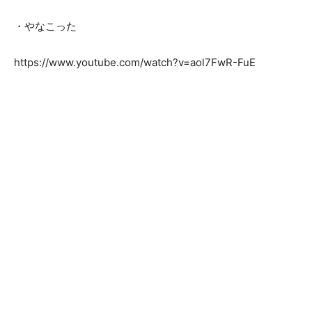
・やなこった
https://www.youtube.com/watch?v=aol7FwR-FuE