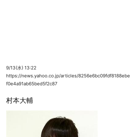
9/13(水) 13:22
https://news.yahoo.co.jp/articles/8256e6bc09fdf8188ebe
f0e4a91ab65bed5f2c87
村本大輔