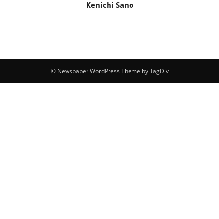
Kenichi Sano
© Newspaper WordPress Theme by TagDiv