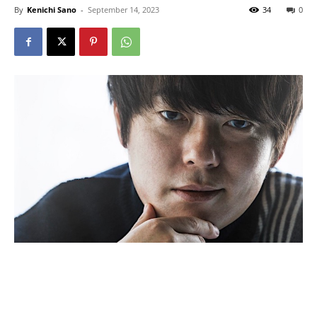
By
Kenichi Sano
-
September 14, 2023
34
0