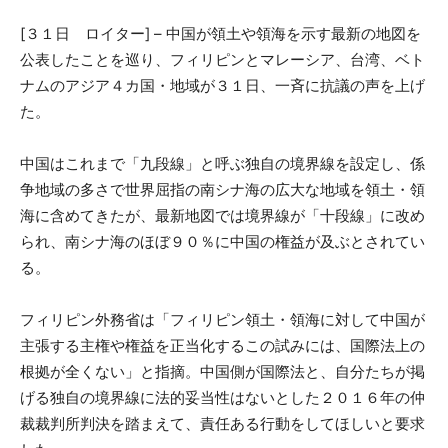
[３１日 ロイター] – 中国が領土や領海を示す最新の地図を
公表したことを巡り、フィリピンとマレーシア、台湾、ベト
ナムのアジア４カ国・地域が３１日、一斉に抗議の声を上げ
た。
中国はこれまで「九段線」と呼ぶ独自の境界線を設定し、係
争地域の多さで世界屈指の南シナ海の広大な地域を領土・領
海に含めてきたが、最新地図では境界線が「十段線」に改め
られ、南シナ海のほぼ９０％に中国の権益が及ぶとされてい
る。
フィリピン外務省は「フィリピン領土・領海に対して中国が
主張する主権や権益を正当化するこの試みには、国際法上の
根拠が全くない」と指摘。中国側が国際法と、自分たちが掲
げる独自の境界線に法的妥当性はないとした２０１６年の仲
裁裁判所判決を踏まえて、責任ある行動をしてほしいと要求