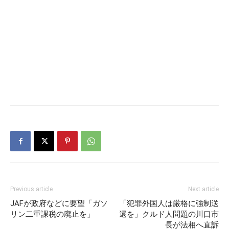
Previous article
Next article
JAFが政府などに要望「ガソ
「犯罪外国人は厳格に強制送
リン二重課税の廃止を」
還を」クルド人問題の川口市
長が法相へ直訴