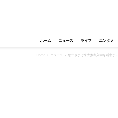
ホーム
ニュース
ライフ
エンタメ
Home
ニュース
悠仁さまは東大推薦入学を断念か