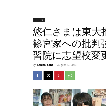
ニュース
悠仁さまは東大
篠宮家への批判
習院に志望校変
By
Kenichi Sano
-
August 10, 2023