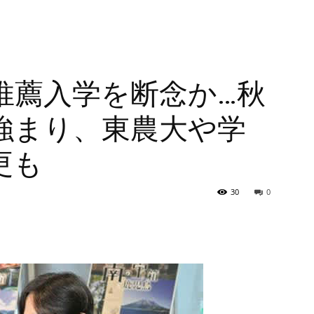
推薦入学を断念か…秋
強まり、東農大や学
更も
30
0