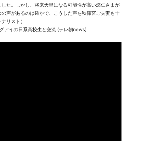
ました。しかし、将来天皇になる可能性が高い悠仁さまが
念の声があるのは確かで、こうした声を秋篠宮ご夫妻も十
ーナリスト）
アイの日系高校生と交流 (テレ朝news)