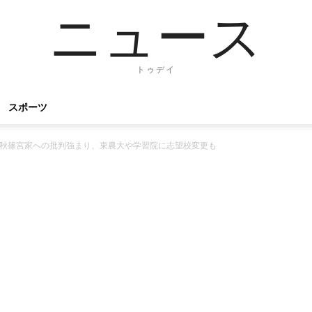
ニュース
トゥデイ
スポーツ
…秋篠宮家への批判強まり、東農大や学習院に志望校変更も