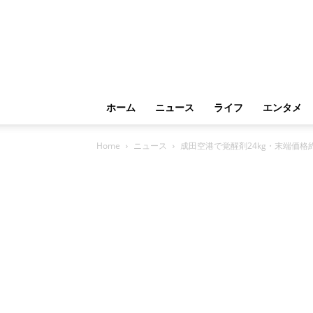
ホーム
ニュース
ライフ
エンタメ
Home
ニュース
成田空港で覚醒剤24kg・末端価格