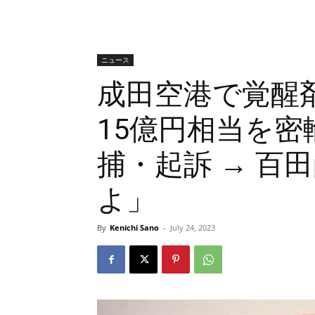
ニュース
成田空港で覚醒剤
15億円相当を
捕・起訴 → 百
よ」
By
Kenichi Sano
-
July 24, 2023