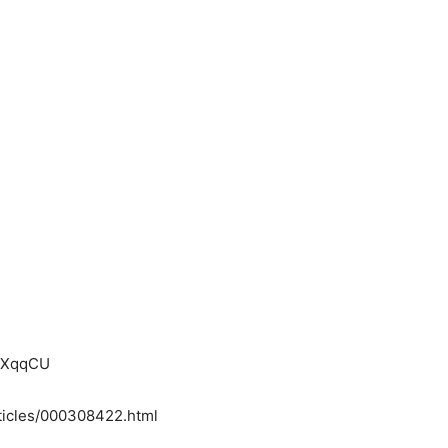
。
cXqqCU
rticles/000308422.html