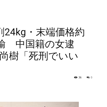
24kg・末端価格約
密輸 中国籍の女逮
田尚樹「死刑でいい
36
0