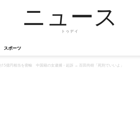
ニュース
トゥデイ
スポーツ
約15億円相当を密輸 中国籍の女逮捕・起訴 → 百田尚樹「死刑でいいよ」