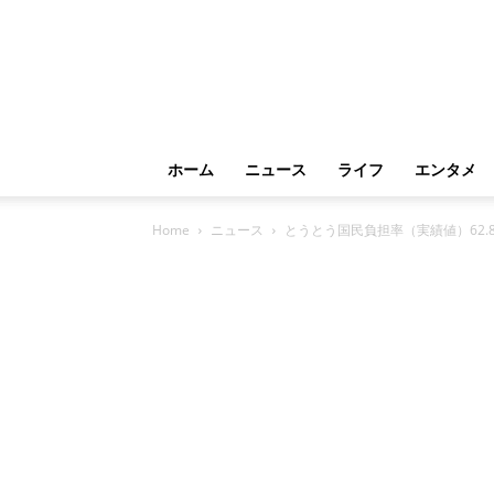
ホーム
ニュース
ライフ
エンタメ
Home
ニュース
とうとう国民負担率（実績値）62.