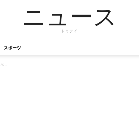
ニュース
トゥデイ
スポーツ
8％…