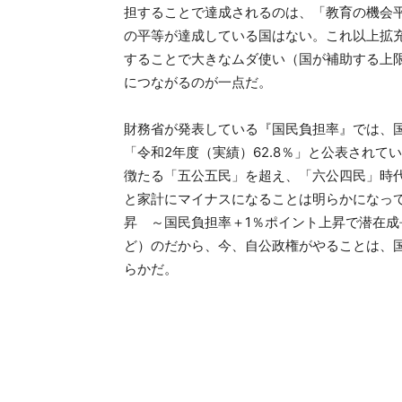
担することで達成されるのは、「教育の機会
の平等が達成している国はない。これ以上拡
することで大きなムダ使い（国が補助する上
につながるのが一点だ。
財務省が発表している『国民負担率』では、
「令和2年度（実績）62.8％」と公表されて
徴たる「五公五民」を超え、「六公四民」時
と家計にマイナスになることは明らかになっ
昇 ～国民負担率＋1％ポイント上昇で潜在成長率
ど）のだから、今、自公政権がやることは、
らかだ。