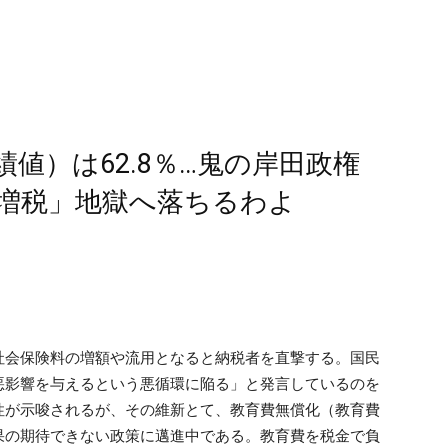
値）は62.8％…鬼の岸田政権
増税」地獄へ落ちるわよ
社会保険料の増額や流用となると納税者を直撃する。国民
悪影響を与えるという悪循環に陥る」と発言しているのを
性が示唆されるが、その維新とて、教育費無償化（教育費
果の期待できない政策に邁進中である。教育費を税金で負