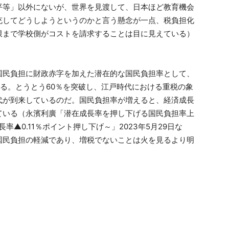
平等」以外にないが、世界を見渡して、日本ほど教育機会
充してどうしようというのかと言う懸念が一点、税負担化
限まで学校側がコストを請求することは目に見えている）
国民負担に財政赤字を加えた潜在的な国民負担率として、
いる。とうとう60％を突破し、江戸時代における重税の象
代が到来しているのだ。国民負担率が増えると、経済成長
ている（永濱利廣「潜在成長率を押し下げる国民負担率上
▲0.11％ポイント押し下げ～」2023年5月29日な
国民負担の軽減であり、増税でないことは火を見るより明