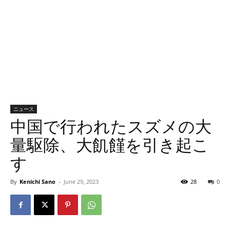
ニュース
中国で行われたスズメの大
量駆除、大飢饉を引き起こ
す
By
Kenichi Sano
-
June 29, 2023
28
0