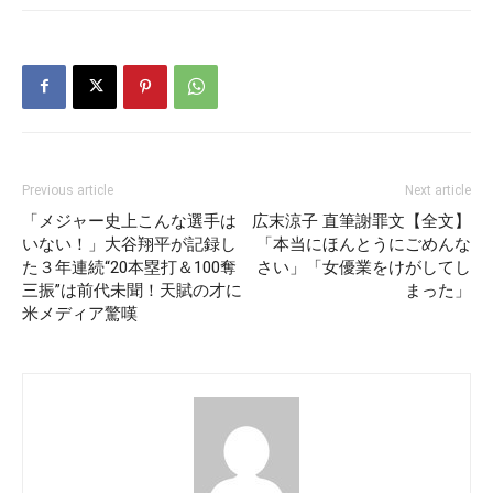
Previous article
Next article
「メジャー史上こんな選手は
広末涼子 直筆謝罪文【全文】
いない！」大谷翔平が記録し
「本当にほんとうにごめんな
た３年連続“20本塁打＆100奪
さい」「女優業をけがしてし
三振”は前代未聞！天賦の才に
まった」
米メディア驚嘆