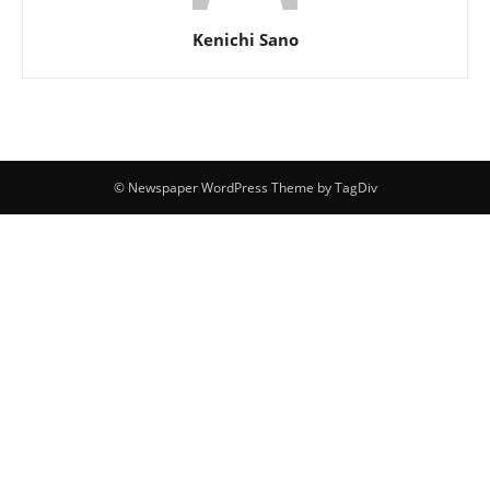
Kenichi Sano
© Newspaper WordPress Theme by TagDiv