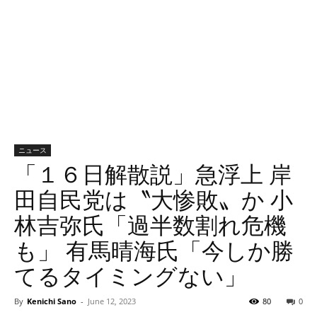
ニュース
「１６日解散説」急浮上 岸
田自民党は〝大惨敗〟か 小
林吉弥氏「過半数割れ危機
も」 有馬晴海氏「今しか勝
てるタイミングない」
By
Kenichi Sano
-
June 12, 2023
80
0