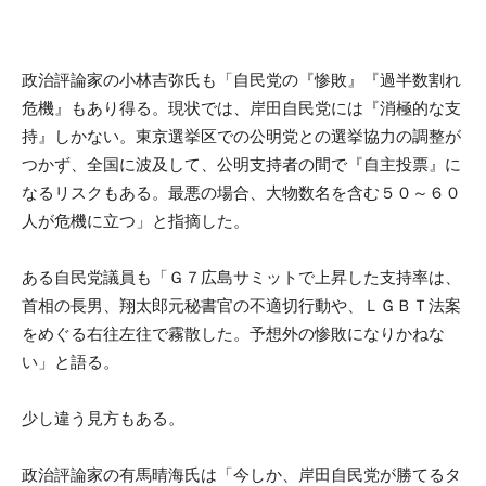
政治評論家の小林吉弥氏も「自民党の『惨敗』『過半数割れ
危機』もあり得る。現状では、岸田自民党には『消極的な支
持』しかない。東京選挙区での公明党との選挙協力の調整が
つかず、全国に波及して、公明支持者の間で『自主投票』に
なるリスクもある。最悪の場合、大物数名を含む５０～６０
人が危機に立つ」と指摘した。
ある自民党議員も「Ｇ７広島サミットで上昇した支持率は、
首相の長男、翔太郎元秘書官の不適切行動や、ＬＧＢＴ法案
をめぐる右往左往で霧散した。予想外の惨敗になりかねな
い」と語る。
少し違う見方もある。
政治評論家の有馬晴海氏は「今しか、岸田自民党が勝てるタ