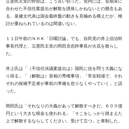
立憲民主党の幹部は、こう言い切った。党内には、会期末に
合わせた不信任案提出が解散を誘発しかねないとの懸念もあ
る。泉健太代表は国会最終盤の動きを見極める構えだが、検
討が重ねられているのは間違いない。
１１日午前のＮＨＫ「日曜討論」でも、自民党の井上信治幹
事長代理と、立憲民主党の岡田克也幹事長が火花を散らし
た。
井上氏は「（不信任決議案提出は）国民に信を問う大義にな
り得る」「（解散は）首相の専権事項」「常在戦場で、それ
ぞれの候補予定者が事前の準備を怠りなくやっていく」と語
った。
岡田氏は「それなりの大義があって解散すべきだ。６００億
円という大きな税金も使われる」「そこをしっかり踏まえた
上で解散するならしてください。受けて立つ」と牽制した。