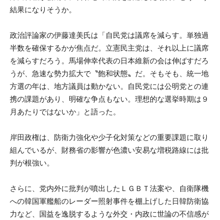
結果になりそうか。
政治評論家の伊藤達美氏は「自民党は議席を減らす。単独過
半数を確保するかが焦点だ。立憲民主党は、それ以上に議席
を減らすだろう。馬場伸幸代表の日本維新の会は伸ばすだろ
うが、急速な勢力拡大で〝飽和状態〟だ。そもそも、統一地
方選の年は、地方議員は動かない。自民党には公明党との連
携の課題があり、明確な争点もない。理想的な選挙時期は９
月あたりではないか」と語った。
岸田政権は、防衛力強化や少子化対策などの重要課題に取り
組んでいるが、財務省の影響が色濃い安易な増税路線には批
判が根強い。
さらに、党内外に批判が噴出したＬＧＢＴ法案や、自衛隊機
への韓国軍艦船のレーダー照射事件を棚上げした日韓防衛協
力など、国益を逸脱するような外交・内政に世論の不信感が