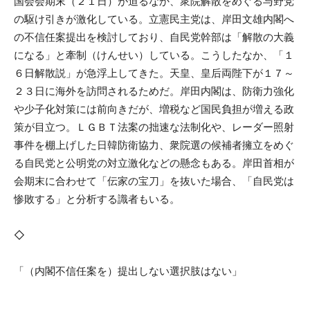
国会会期末（２１日）が迫るなか、衆院解散をめぐる与野党
の駆け引きが激化している。立憲民主党は、岸田文雄内閣へ
の不信任案提出を検討しており、自民党幹部は「解散の大義
になる」と牽制（けんせい）している。こうしたなか、「１
６日解散説」が急浮上してきた。天皇、皇后両陛下が１７～
２３日に海外を訪問されるためだ。岸田内閣は、防衛力強化
や少子化対策には前向きだが、増税など国民負担が増える政
策が目立つ。ＬＧＢＴ法案の拙速な法制化や、レーダー照射
事件を棚上げした日韓防衛協力、衆院選の候補者擁立をめぐ
る自民党と公明党の対立激化などの懸念もある。岸田首相が
会期末に合わせて「伝家の宝刀」を抜いた場合、「自民党は
惨敗する」と分析する識者もいる。
◇
「（内閣不信任案を）提出しない選択肢はない」