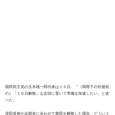
国民民主党の玉木雄一郎代表は１０日、「（両陛下の外遊前
の）『１６日解散』も念頭に置いて準備を加速したい」と述
べた。
岸田首相が会期末に合わせて衆院を解散した場合、どういう