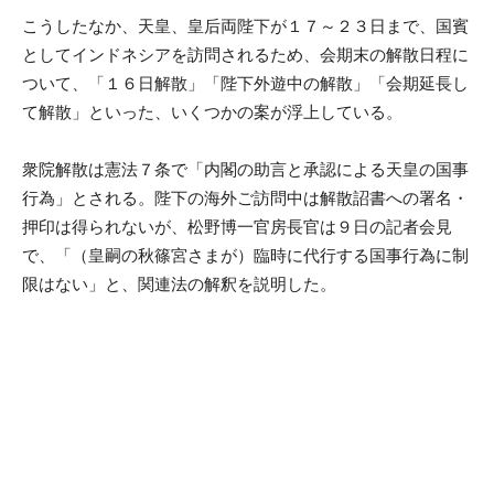
こうしたなか、天皇、皇后両陛下が１７～２３日まで、国賓
としてインドネシアを訪問されるため、会期末の解散日程に
ついて、「１６日解散」「陛下外遊中の解散」「会期延長し
て解散」といった、いくつかの案が浮上している。
衆院解散は憲法７条で「内閣の助言と承認による天皇の国事
行為」とされる。陛下の海外ご訪問中は解散詔書への署名・
押印は得られないが、松野博一官房長官は９日の記者会見
で、「（皇嗣の秋篠宮さまが）臨時に代行する国事行為に制
限はない」と、関連法の解釈を説明した。