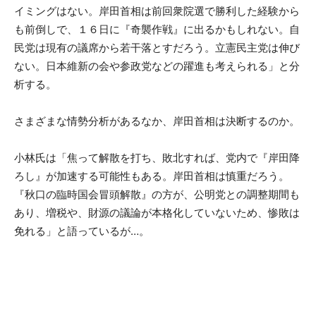
イミングはない。岸田首相は前回衆院選で勝利した経験から
も前倒しで、１６日に『奇襲作戦』に出るかもしれない。自
民党は現有の議席から若干落とすだろう。立憲民主党は伸び
ない。日本維新の会や参政党などの躍進も考えられる」と分
析する。
さまざまな情勢分析があるなか、岸田首相は決断するのか。
小林氏は「焦って解散を打ち、敗北すれば、党内で『岸田降
ろし』が加速する可能性もある。岸田首相は慎重だろう。
『秋口の臨時国会冒頭解散』の方が、公明党との調整期間も
あり、増税や、財源の議論が本格化していないため、惨敗は
免れる」と語っているが…。