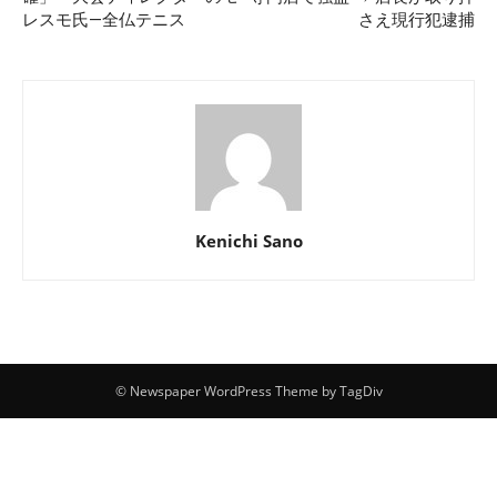
レスモ氏―全仏テニス
さえ現行犯逮捕
Kenichi Sano
© Newspaper WordPress Theme by TagDiv