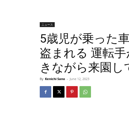
ニュース
5歳児が乗った
盗まれる 運転手
きながら来園し
By
Kenichi Sano
-
June 12, 2023