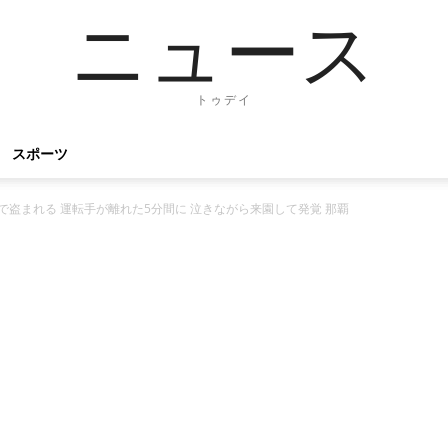
ニュース
トゥデイ
スポーツ
で盗まれる 運転手が離れた5分間に 泣きながら来園して発覚 那覇