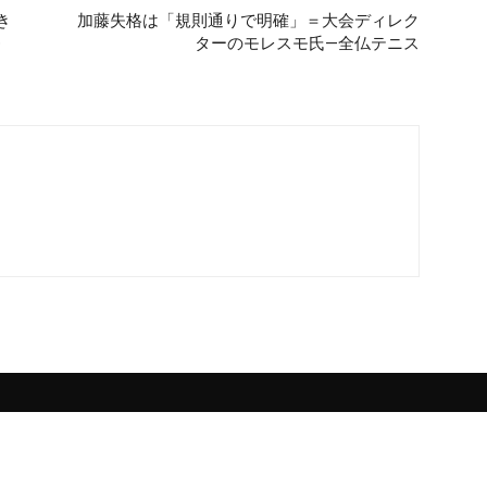
き
加藤失格は「規則通りで明確」＝大会ディレク
番
ターのモレスモ氏―全仏テニス