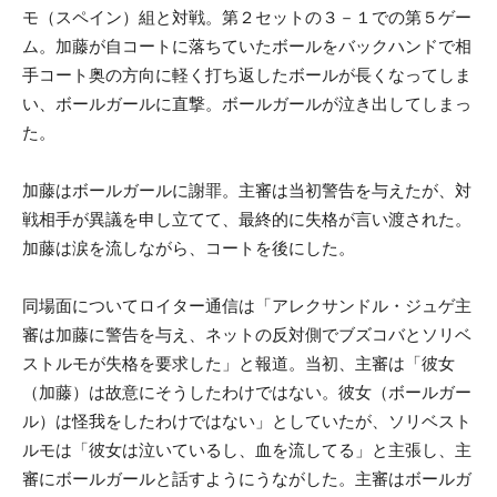
モ（スペイン）組と対戦。第２セットの３－１での第５ゲー
ム。加藤が自コートに落ちていたボールをバックハンドで相
手コート奥の方向に軽く打ち返したボールが長くなってしま
い、ボールガールに直撃。ボールガールが泣き出してしまっ
た。
加藤はボールガールに謝罪。主審は当初警告を与えたが、対
戦相手が異議を申し立てて、最終的に失格が言い渡された。
加藤は涙を流しながら、コートを後にした。
同場面についてロイター通信は「アレクサンドル・ジュゲ主
審は加藤に警告を与え、ネットの反対側でブズコバとソリベ
ストルモが失格を要求した」と報道。当初、主審は「彼女
（加藤）は故意にそうしたわけではない。彼女（ボールガー
ル）は怪我をしたわけではない」としていたが、ソリベスト
ルモは「彼女は泣いているし、血を流してる」と主張し、主
審にボールガールと話すようにうながした。主審はボールガ