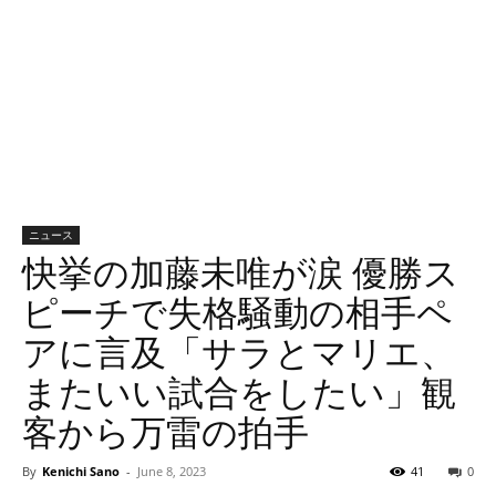
ニュース
快挙の加藤未唯が涙 優勝ス
ピーチで失格騒動の相手ペ
アに言及「サラとマリエ、
またいい試合をしたい」観
客から万雷の拍手
By
Kenichi Sano
-
June 8, 2023
41
0