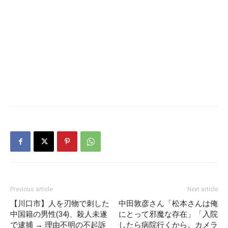
Previous article
Next article
【川口市】人を刃物で刺した
中田敦彦さん「松本さんは俺
中国籍の男性(34)、殺人未遂
にとって邪魔な存在」「入院
で逮捕 → 理由不明の不起訴
したら病院行くから。カメラ