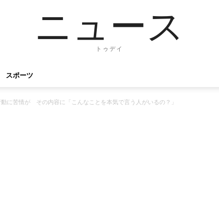
ニュース
トゥデイ
スポーツ
行動に苦情が その内容に「こんなことを本気で言う人がいるの？」