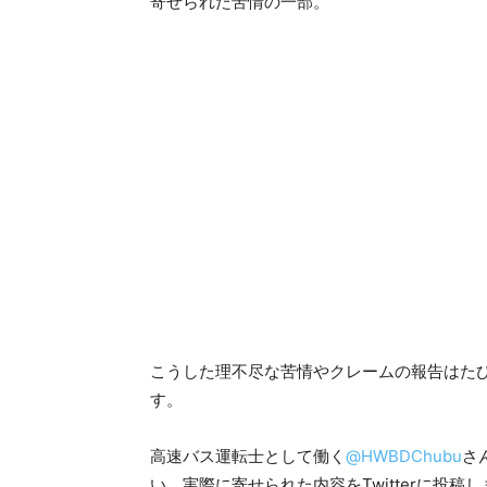
寄せられた苦情の一部。
こうした理不尽な苦情やクレームの報告はた
す。
高速バス運転士として働く
@HWBDChubu
さ
い、実際に寄せられた内容をTwitterに投稿