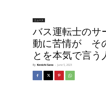
ニュース
バス運転士のサ
動に苦情が そ
とを本気で言う
By
Kenichi Sano
-
June 5, 2023