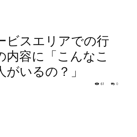
ービスエリアでの行
の内容に「こんなこ
人がいるの？」
61
0