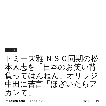
ニュース
トミーズ雅 ＮＳＣ同期の松
本人志を「日本のお笑い背
負ってはんねん」オリラジ
中田に苦言「ほざいたらア
カンて」
By
Kenichi Sano
-
June 3, 2023
74
0