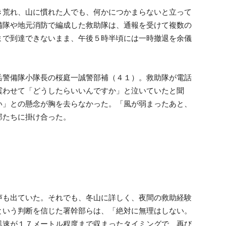
荒れ、山に慣れた人でも、何かにつかまらないと立って
備隊や地元消防で編成した救助隊は、通報を受けて複数の
まで到達できないまま、午後５時半頃には一時撤退を余儀
警備隊小隊長の桜庭一誠警部補（４１）。救助隊が電話
震わせて「どうしたらいいんですか」と泣いていたと聞
い」との懸念が胸を去らなかった。「風が弱まったあと、
部たちに掛け合った。
も出ていた。それでも、冬山に詳しく、夜間の救助経験
という判断を信じた署幹部らは、「絶対に無理はしない。
風速が１７メートル程度まで収まったタイミングで、再び