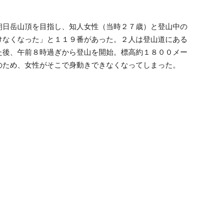
日岳山頂を目指し、知人女性（当時２７歳）と登山中の
けなくなった」と１１９番があった。２人は登山道にある
た後、午前８時過ぎから登山を開始。標高約１８００メー
のため、女性がそこで身動きできなくなってしまった。