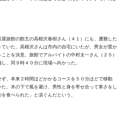
屋旅館の館主の高根沢春樹さん（４１）にも、遭難した
きていた。高根沢さんは市内の自宅にいたが、男女が置か
うことを決意。旅館でアルバイトの中村太一さん（２５）
備し、同９時４０分に現場へ向かった。
ず、本来２時間ほどかかるコースを５０分ほどで移動
いた。木の下で風を避け、男性と身を寄せ合って寒さをし
のを食べられた」と涙ぐんだという。