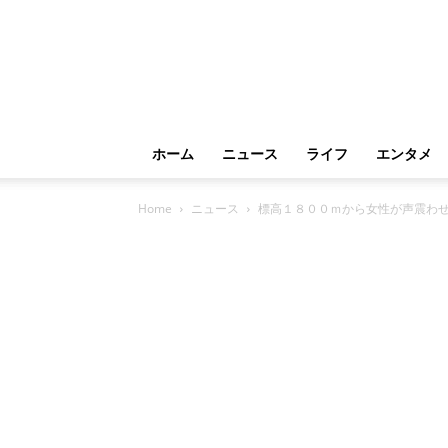
ホーム
ニュース
ライフ
エンタメ
Home
ニュース
標高１８００ｍから女性が声震わ