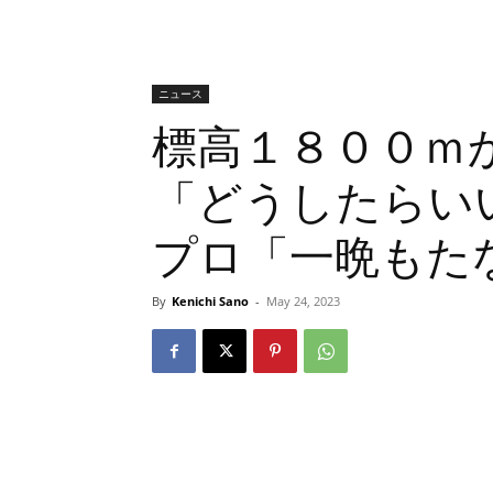
ニュース
標高１８００ｍ
「どうしたらい
プロ「一晩もた
By
Kenichi Sano
-
May 24, 2023