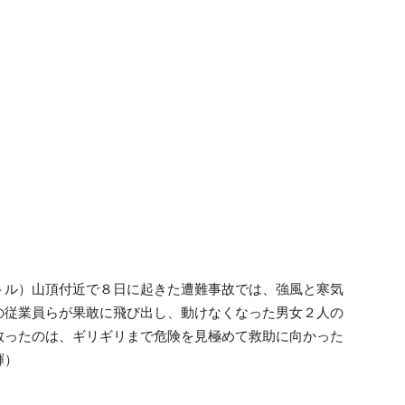
ル）山頂付近で８日に起きた遭難事故では、強風と寒気
の従業員らが果敢に飛び出し、動けなくなった男女２人の
救ったのは、ギリギリまで危険を見極めて救助に向かった
輝）