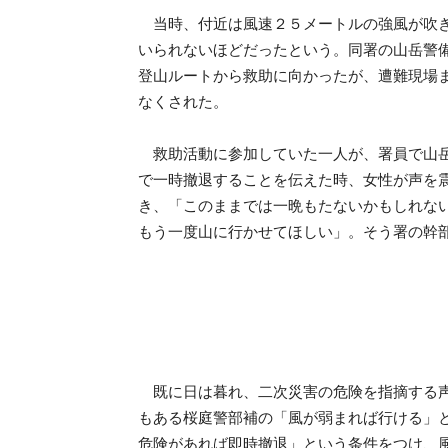
当時、付近は風速２５メートルの強風が吹き
いられないほどだったという。同署の山岳警
登山ルートから救助に向かったが、遭難現場
なくされた。
救助活動に参加していた一人が、署員で山岳
で一時撤退することを伝えた時、女性が声を
き、「このままでは一晩もたないかもしれな
もう一度山に行かせてほしい」。そう署の幹
既に日は暮れ、二次災害の危険を指摘する声
もある桜庭警部補の「風が弱まれば行ける」
危険があれば即時撤退」という条件をつけ、