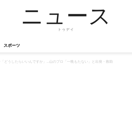
ニュース
トゥデイ
スポーツ
せ「どうしたらいいんですか」…山のプロ「一晩もたない」と出発・救助