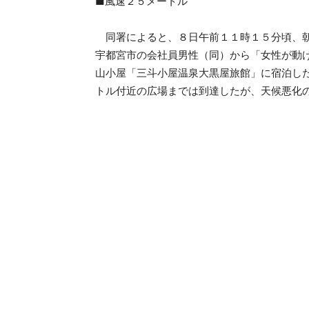
■風速２５メートル
同署によると、８日午前１１時１５分頃、朝
宇都宮市の会社員男性（同）から「女性が動
山小屋「三斗小屋温泉大黒屋旅館」に宿泊し
トル付近の広場までは到達したが、天候悪化