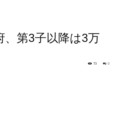
府、第3子以降は3万
73
0