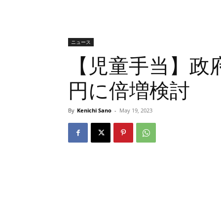
ニュース
【児童手当】政
円に倍増検討
By
Kenichi Sano
-
May 19, 2023