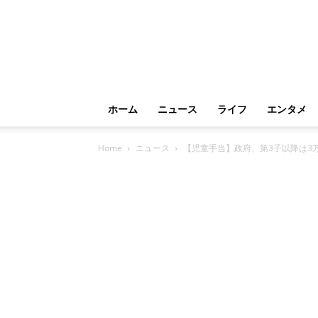
ホーム
ニュース
ライフ
エンタメ
Home
ニュース
【児童手当】政府、第3子以降は3