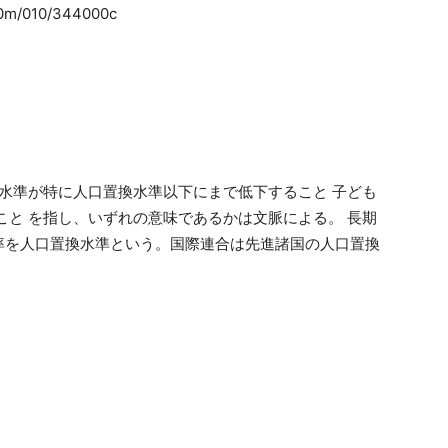
/00m/010/344000c
の水準が特に人口置換水準以下にまで低下すること 子ども
こと を指し、いずれの意味であるかは文脈による。 長期
率を人口置換水準という。国際連合は先進諸国の人口置換