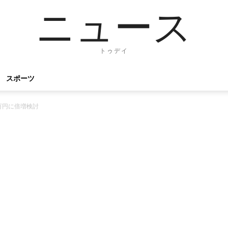
ニュース
トゥデイ
スポーツ
万円に倍増検討