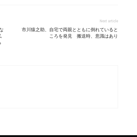
Next article
な
市川猿之助、自宅で両親とともに倒れていると
私
ころを発見 搬送時、意識はあり
ら