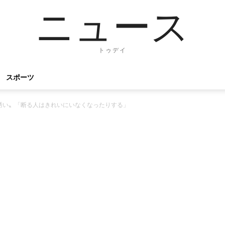
ニュース
トゥデイ
スポーツ
誘い〟「断る人はきれいにいなくなったりする」