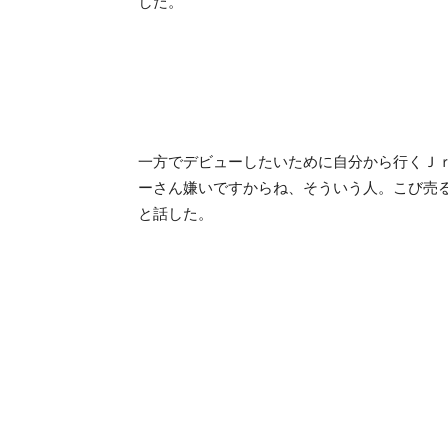
した。
一方でデビューしたいために自分から行くＪ
ーさん嫌いですからね、そういう人。こび売
と話した。