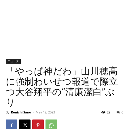
ニュース
「やっぱ神だわ」山川穂高
に強制わいせつ報道で際立
つ大谷翔平の“清廉潔白”ぶ
り
By
Kenichi Sano
-
May 12, 2023
22
0