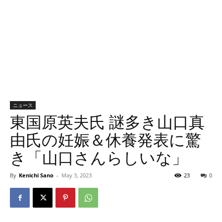
ニュース
東国原英夫氏 謎多き山口真
由氏の妊娠＆休養発表に驚
き「山口さんらしいな」
By
Kenichi Sano
-
May 3, 2023
23
0