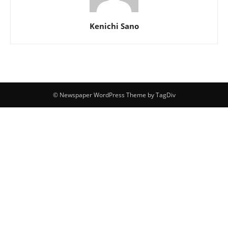
Kenichi Sano
© Newspaper WordPress Theme by TagDiv