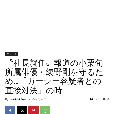
ニュース
〝社長就任〟報道の小栗旬
所属俳優・綾野剛を守るた
め…「ガーシー容疑者との
直接対決」の時
By
Kenichi Sano
-
May 1, 2023
17
0