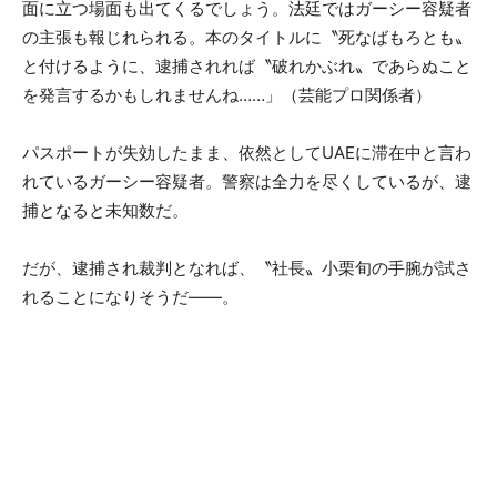
面に立つ場面も出てくるでしょう。法廷ではガーシー容疑者
の主張も報じれられる。本のタイトルに〝死なばもろとも〟
と付けるように、逮捕されれば〝破れかぶれ〟であらぬこと
を発言するかもしれませんね……」（芸能プロ関係者）
パスポートが失効したまま、依然としてUAEに滞在中と言わ
れているガーシー容疑者。警察は全力を尽くしているが、逮
捕となると未知数だ。
だが、逮捕され裁判となれば、〝社長〟小栗旬の手腕が試さ
れることになりそうだ――。