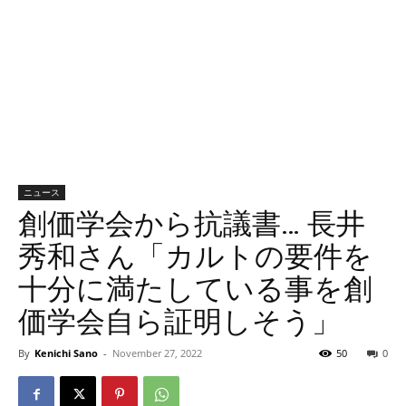
ニュース
創価学会から抗議書… 長井
秀和さん「カルトの要件を
十分に満たしている事を創
価学会自ら証明しそう」
By
Kenichi Sano
-
November 27, 2022
50
0