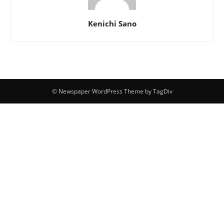
Kenichi Sano
© Newspaper WordPress Theme by TagDiv