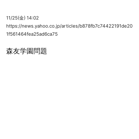
11/25(金) 14:02
https://news.yahoo.co.jp/articles/b878fb7c74422191de20
1f561464fea25ad6ca75
森友学園問題