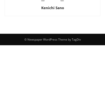
Kenichi Sano
© Newspaper WordPress Theme by TagDiv