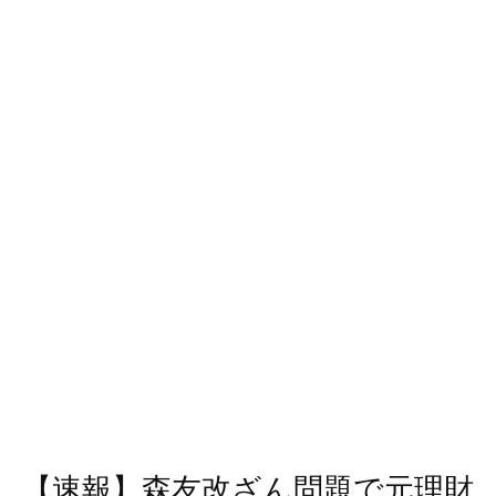
【速報】森友改ざん問題で元理財