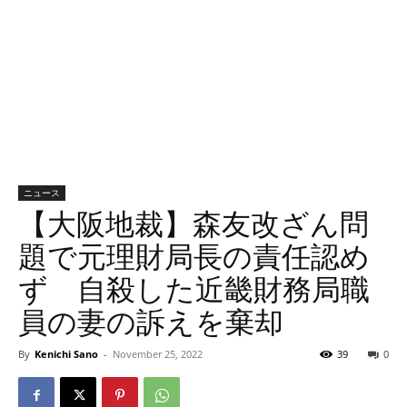
ニュース
【大阪地裁】森友改ざん問
題で元理財局長の責任認め
ず 自殺した近畿財務局職
員の妻の訴えを棄却
By
Kenichi Sano
-
November 25, 2022
39
0