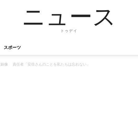
ニュース
トゥデイ
スポーツ
大銅像 責任者「安倍さんのことを私たちは忘れない」