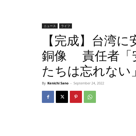
ニュース
ライフ
【完成】台湾に
銅像 責任者「
たちは忘れない
By
Kenichi Sano
-
September 24, 2022