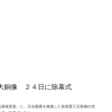
大銅像 ２４日に除幕式
毛港保安堂」に、日台親善を推進した安倍晋三元首相の功