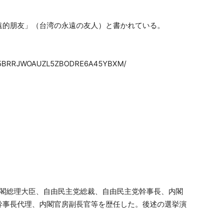
遠的朋友」（台湾の永遠の友人）と書かれている。
923-5BRRJWOAUZL5ZBODRE6A45YBXM/
内閣総理大臣、自由民主党総裁、自由民主党幹事長、内閣
幹事長代理、内閣官房副長官等を歴任した。後述の選挙演