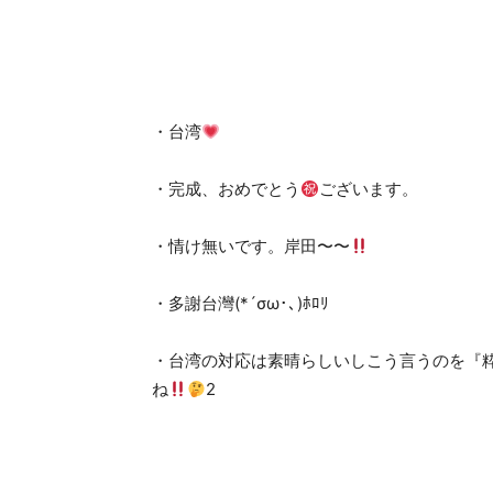
・台湾
・完成、おめでとう
ございます。
・情け無いです。岸田〜〜
・多謝台灣(*´σω･､)ﾎﾛﾘ
・台湾の対応は素晴らしいしこう言うのを『
ね
2