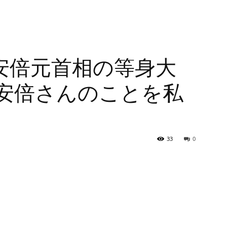
安倍元首相の等身大
安倍さんのことを私
」
33
0