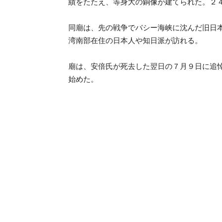
績をたたえ、等身大の銅像が建てられた。２
同廟は、先の戦争でバシー海峡に沈んだ旧日
湾南部在住の日本人や知日派が訪れる。
廟は、安倍氏が死去した翌日の７月９日に追
始めた。