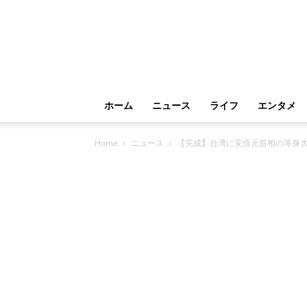
ホーム
ニュース
ライフ
エンタメ
Home
ニュース
【完成】台湾に安倍元首相の等身