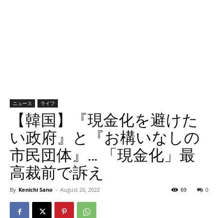
ニュース
ライフ
【韓国】『現金化を避けた
い政府』と『お構いなしの
市民団体』… 「現金化」最
高裁前で訴え
By
Kenichi Sano
-
August 26, 2022
69
0