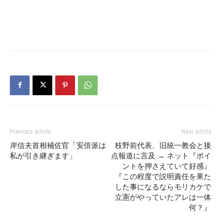
Previous article
Next article
岸信夫首相補佐官「安倍派は
枝野前代表、旧統一教会と接
私が引き継ぎます」
点報道に言及 → ネット『ポイ
ントを押さえていて好感』
『この程度で説明責任を果た
した事になるならモリカケで
立憲がやっていたアレは一体
何？』