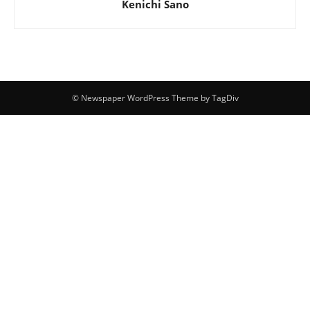
Kenichi Sano
© Newspaper WordPress Theme by TagDiv