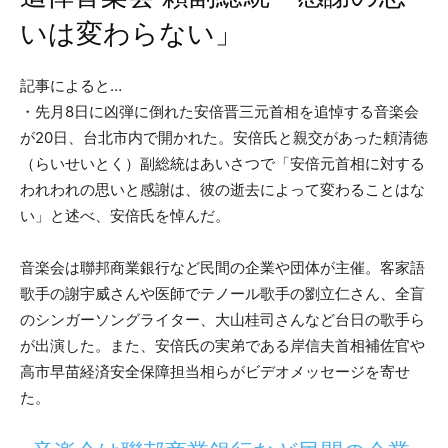
いは変わらない」
記事によると…
・先月8日に凶弾に倒れた安倍晋三元首相を追悼する音楽会
が20日、台北市内で開かれた。安倍氏と親交があった頼清徳
（らいせいとく）副総統はあいさつで「安倍元首相に対する
われわれの思いと感謝は、彼の逝去によって変わることはな
い」と述べ、安倍氏を悼んだ。
音楽会は聯邦商業銀行など民間の企業や団体が主催。客家語
歌手の謝宇威さんや医師でテノール歌手の劉立仁さん、全盲
のシンガーソングライター、大山桂司さんなど台日の歌手ら
が出演した。また、安倍氏の実弟である岸信夫首相補佐官や
高市早苗経済安全保障担当相らがビデオメッセージを寄せ
た。