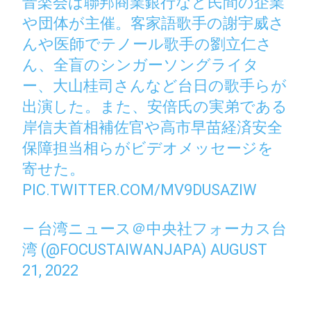
音楽会は聯邦商業銀行など民間の企業
や団体が主催。客家語歌手の謝宇威さ
んや医師でテノール歌手の劉立仁さ
ん、全盲のシンガーソングライタ
ー、大山桂司さんなど台日の歌手らが
出演した。また、安倍氏の実弟である
岸信夫首相補佐官や高市早苗経済安全
保障担当相らがビデオメッセージを
寄せた。
PIC.TWITTER.COM/MV9DUSAZIW
— 台湾ニュース＠中央社フォーカス台
湾 (@FOCUSTAIWANJAPA)
AUGUST
21, 2022