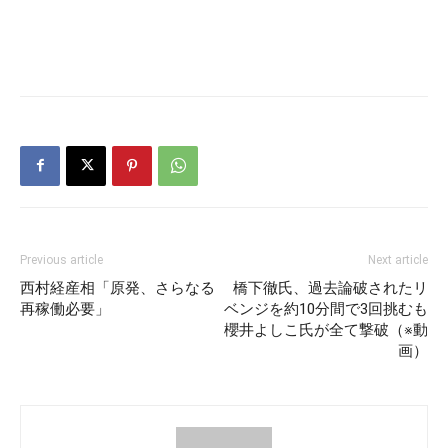
Previous article
Next article
西村経産相「原発、さらなる
橋下徹氏、過去論破されたリ
再稼働必要」
ベンジを約10分間で3回挑むも
櫻井よしこ氏が全て撃破（※動
画）