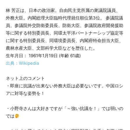
林 芳正は、日本の政治家。自由民主党所属の衆議院議員、
外務大臣。内閣総理大臣臨時代理就任順位第3位。 参議院議
員、参議院外交防衛委員長、防衛大臣、参議院政府開発援助
等に関する特別委員長、同環太平洋パートナーシップ協定等
に関する特別委員長、同環境委員長、内閣府特命担当大臣、
農林水産大臣、文部科学大臣などを歴任した。
生年月日： 1961年1月19日 (年齢 61歳)
出典：Wikipedia
ネット上のコメント
・即座に抗議が出来ない外務大臣は必要ないです。中国ロシ
アに対等な姿勢を！
・小野寺さんは大好きですが「～強い抗議を！」では弱いの
では