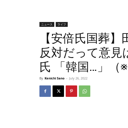
ニュース
ライフ
【安倍氏国葬】
反対だって意見
氏 「韓国…」（
By
Kenichi Sano
-
July 26, 2022