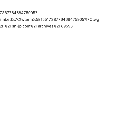
551738776468475905?
etembed%7Ctwterm%5E1551738776468475905%7Ctwg
2F%2Fsn-jp.com%2Farchives%2F89593