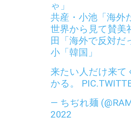
ゃ」
共産・小池「海外
世界から見て賛美
田「海外で反対だ
小「韓国」
来たい人だけ来て
かる。
PIC.TWITT
— ちぢれ麺 (@RAM
2022