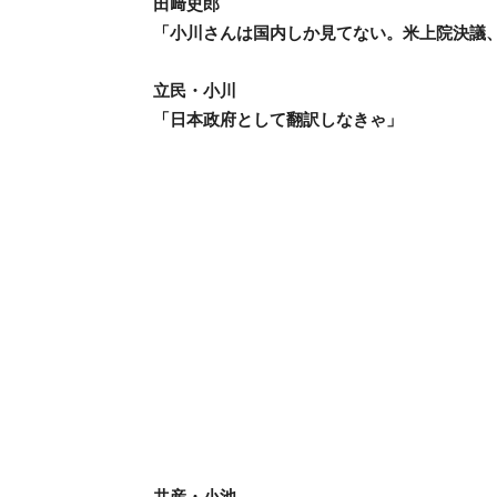
田﨑史郎
「小川さんは国内しか見てない。米上院決議
立民・小川
「日本政府として翻訳しなきゃ」
共産・小池