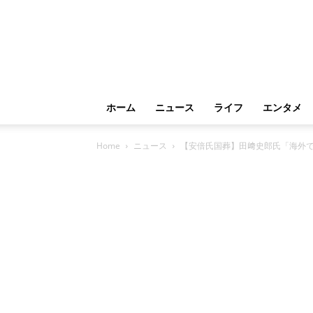
ホーム
ニュース
ライフ
エンタメ
Home
ニュース
【安倍氏国葬】田﨑史郎氏「海外で