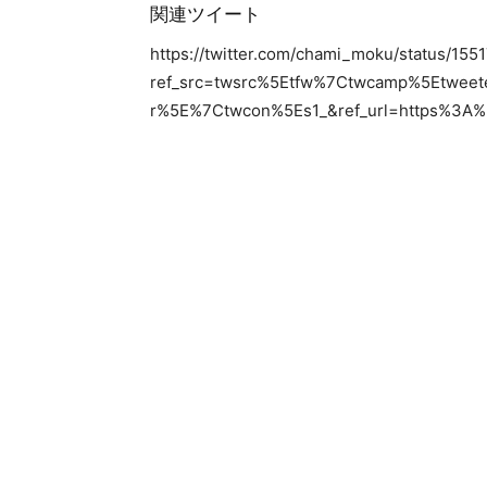
関連ツイート
https://twitter.com/chami_moku/status/1
ref_src=twsrc%5Etfw%7Ctwcamp%5Etwe
r%5E%7Ctwcon%5Es1_&ref_url=https%3A%