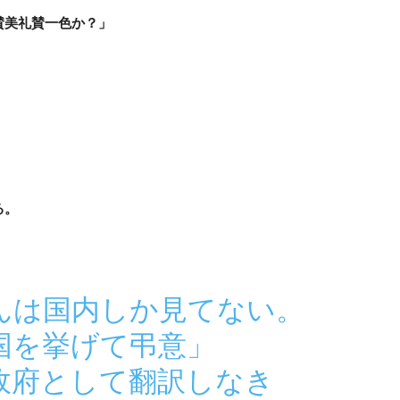
賛美礼賛一色か？」
る。
んは国内しか見てない。
国を挙げて弔意」
政府として翻訳しなき