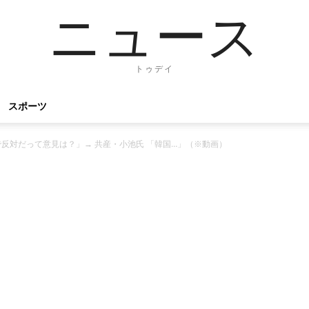
ニュース
トゥデイ
スポーツ
反対だって意見は？」→ 共産・小池氏 「韓国…」（※動画）