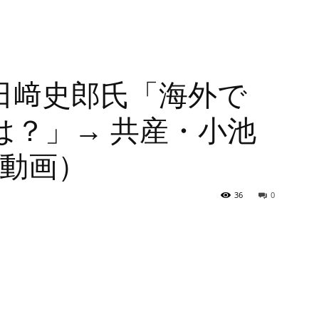
田﨑史郎氏「海外で
は？」→ 共産・小池
※動画）
36
0