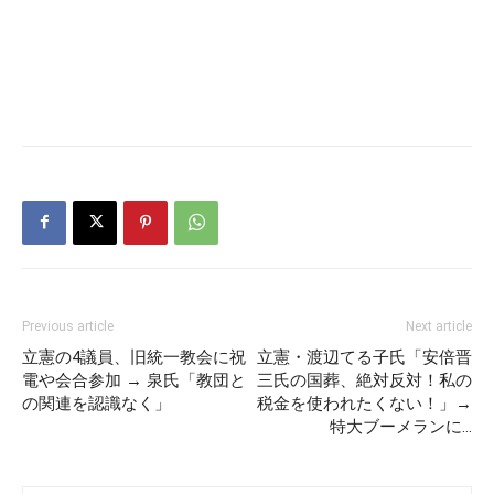
Previous article
Next article
立憲の4議員、旧統一教会に祝
立憲・渡辺てる子氏「安倍晋
電や会合参加 → 泉氏「教団と
三氏の国葬、絶対反対！私の
の関連を認識なく」
税金を使われたくない！」→
特大ブーメランに…