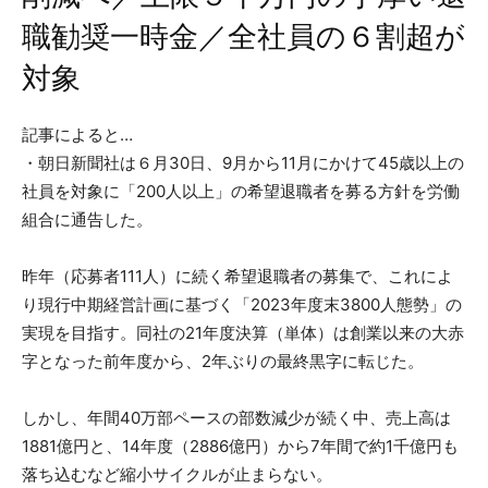
職勧奨一時金／全社員の６割超が
対象
記事によると…
・朝日新聞社は６月30日、9月から11月にかけて45歳以上の
社員を対象に「200人以上」の希望退職者を募る方針を労働
組合に通告した。
昨年（応募者111人）に続く希望退職者の募集で、これによ
り現行中期経営計画に基づく「2023年度末3800人態勢」の
実現を目指す。同社の21年度決算（単体）は創業以来の大赤
字となった前年度から、2年ぶりの最終黒字に転じた。
しかし、年間40万部ペースの部数減少が続く中、売上高は
1881億円と、14年度（2886億円）から7年間で約1千億円も
落ち込むなど縮小サイクルが止まらない。