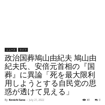
ニュース
ライフ
政治国葬鳩山由紀夫 鳩山由
紀夫氏、安倍元首相の『国
葬』に異論「死を最大限利
用しようとする自民党の思
惑が透けて見える」
By
Kenichi Sano
-
July 21, 2022
41
0