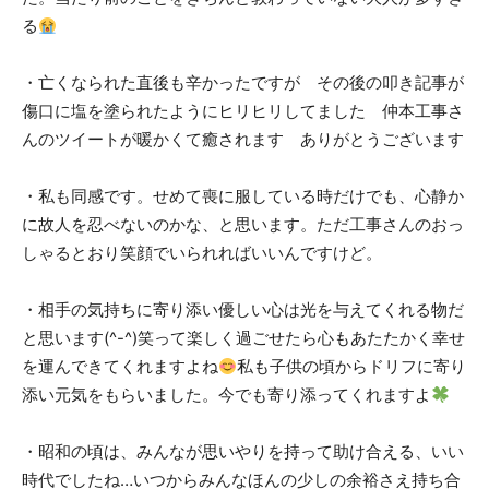
る
・亡くなられた直後も辛かったですが その後の叩き記事が
傷口に塩を塗られたようにヒリヒリしてました 仲本工事さ
んのツイートが暖かくて癒されます ありがとうございます
・私も同感です。せめて喪に服している時だけでも、心静か
に故人を忍べないのかな、と思います。ただ工事さんのおっ
しゃるとおり笑顔でいられればいいんですけど。
・相手の気持ちに寄り添い優しい心は光を与えてくれる物だ
と思います(^-^)笑って楽しく過ごせたら心もあたたかく幸せ
を運んできてくれますよね
私も子供の頃からドリフに寄り
添い元気をもらいました。今でも寄り添ってくれますよ
・昭和の頃は、みんなが思いやりを持って助け合える、いい
時代でしたね…いつからみんなほんの少しの余裕さえ持ち合