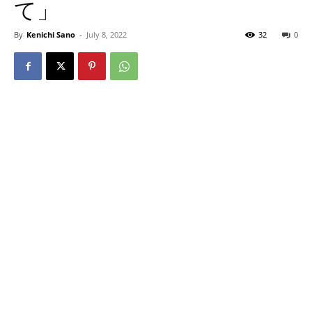
て」
By
Kenichi Sano
-
July 8, 2022
32
0