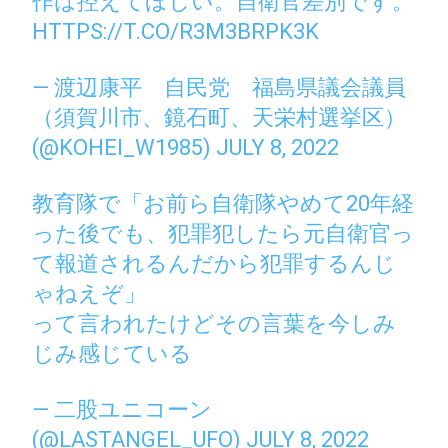
作は控えてほしい。自衛官差別です。
HTTPS://T.CO/R3M3BRPK3K
— 渡辺康平 自民党 福島県議会議員
（須賀川市、鏡石町、天栄村選挙区）
(@KOHEI_W1985)
JULY 8, 2022
教育隊で「お前ら自衛隊やめて20年経
った後でも、犯罪犯したら元自衛官っ
て報道されるんだから犯罪するんじ
ゃねえぞ」
って言われたけどその言葉を今しみ
じみ感じている
— 二股ユニコーン
(@LASTANGEL_UFO)
JULY 8, 2022