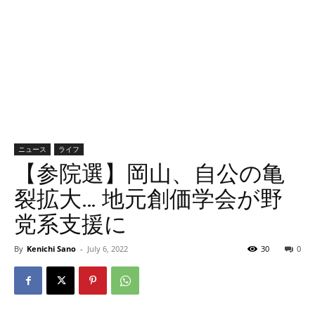
ニュース
ライフ
【参院選】岡山、自公の亀
裂拡大… 地元創価学会が野
党系支援に
By
Kenichi Sano
-
July 6, 2022
30
0