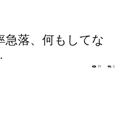
率急落、何もしてな
…
71
0