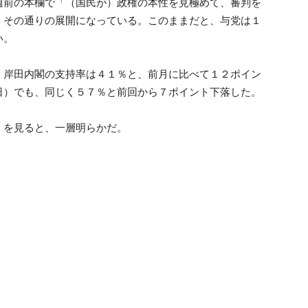
週前の本欄で「（国民が）政権の本性を見極めて、審判を
、その通りの展開になっている。このままだと、与党は１
い。
、岸田内閣の支持率は４１％と、前月に比べて１２ポイン
日）でも、同じく５７％と前回から７ポイント下落した。
）を見ると、一層明らかだ。