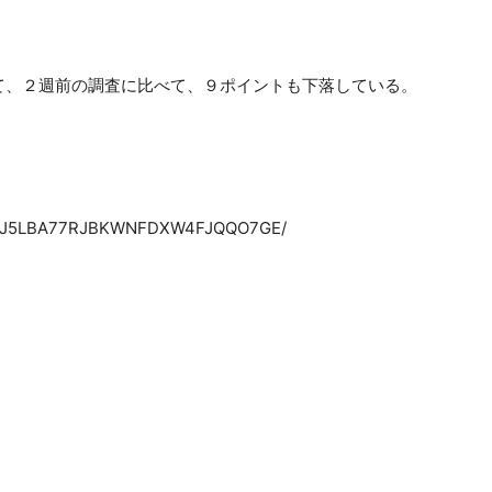
て、２週前の調査に比べて、９ポイントも下落している。
。
0702-J5LBA77RJBKWNFDXW4FJQQO7GE/