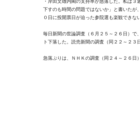
・岸田文雄内閣の支持率が急落した。私は３
下すのも時間の問題ではないか」と書いたが
０日に投開票日が迫った参院選も楽観できな
毎日新聞の世論調査（６月２５～２６日）で
ト下落した。読売新聞の調査（同２２～２３
急落ぶりは、ＮＨＫの調査（同２４～２６日