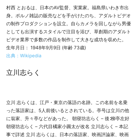
村西 とおるは、日本のAV監督、実業家。福島県いわき市出
身。ポルノ雑誌の販売などを手がけたのち、アダルトビデオ
の制作プロダクションを設立。自らカメラを回しながら男優
としても出演するスタイルで注目を浴び、草創期のアダルト
ビデオ業界で多数の作品を制作して大きな成功を収めた。
生年月日： 1948年9月9日 (年齢 73歳)
出典：Wikipedia
立川志らく
立川 志らくは、江戸・東京の落語の名跡。この名前を名乗
った落語家は、5人前後いるとされている。亭号は立川の他
に翁家、升々亭などがあった。 朝寝坊志らく – 後∶柳亭左好
朝寝坊志らく – 六代目橘家小圓太が改名 立川志らく – 本記
事で詳述 立川 志らくは、日本の落語家、映画評論家、映画