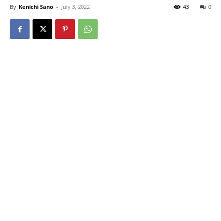
By
Kenichi Sano
-
July 3, 2022
43
0