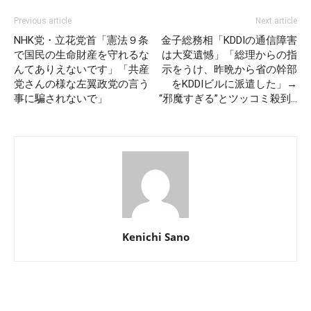
Previous article
Next article
NHK党・立花党首「憲法９条
金子総務相「KDDIの通信障害
で国民の生命財産を守れるな
は大変遺憾」「総理からの指
んてありえないです」「共産
示をうけ、昨晩から省の幹部
党さんの様な左翼政党の言う
をKDDIビルに派遣した」→
事に騙されないで」
“邪魔すぎる”とツッコミ殺到…
Kenichi Sano