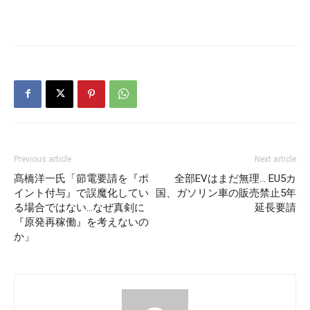
Previous article
Next article
髙橋洋一氏「節電要請を『ポ
全部EVはまだ無理… EU5カ
イント付与』で誤魔化してい
国、ガソリン車の販売禁止5年
る場合ではない…なぜ真剣に
延長要請
『原発再稼働』を考えないの
か」