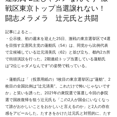
戦区東京トップ当選譲れない！
闘志メラメラ 辻元氏と共闘
記事によると…
・公示後、初の週末を迎えた25日、激戦の東京選挙区で4選
を目指す立憲民主党の蓮舫氏（54）は、同党から比例代表
で立候補している辻元清美氏（62）と並び立ち、都内2カ所
で街頭演説を行った。2期連続トップ当選している蓮舫氏
は“2位じゃダメなんです”の姿勢で戦っている。
・蓮舫氏は「（投票用紙の）1枚目の東京選挙区は“蓮舫”、2
枚目の全国比例は“辻元清美”。これだけで怖いじゃないです
か」と笑いを誘った。2021年の衆院選で落選し今回の参院
選で国政復帰を狙う辻元氏も「この2人が国会にいなくなっ
て誰がおかしいことをおかしいと言えるのか」と2人の存在
感をアピールした。たすきをかけた辻元氏と対照的に、たす