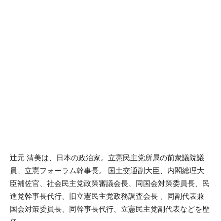
辻元 清美は、日本の政治家。立憲民主党所属の前衆議院議
員、立憲フォーラム幹事長。 国土交通副大臣、内閣総理大
臣補佐官、社会民主党政策審議会長、同国会対策委員長、民
進党幹事長代行、旧立憲民主党政務調査会長 、同副代表兼
国会対策委員長、同幹事長代行、立憲民主党副代表などを歴