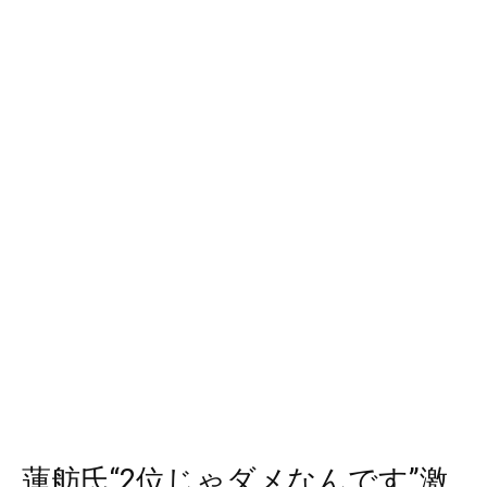
蓮舫氏“2位じゃダメなんです”激