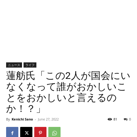
ニュース
ライフ
蓮舫氏「この2人が国会にい
なくなって誰がおかしいこ
とをおかしいと言えるの
か！？」
By
Kenichi Sano
-
June 27, 2022
81
0