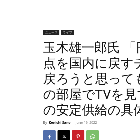
ニュース
ライフ
玉木雄一郎氏 
点を国内に戻す
戻ろうと思って
の部屋でTVを
の安定供給の具
By
Kenichi Sano
-
June 19, 2022