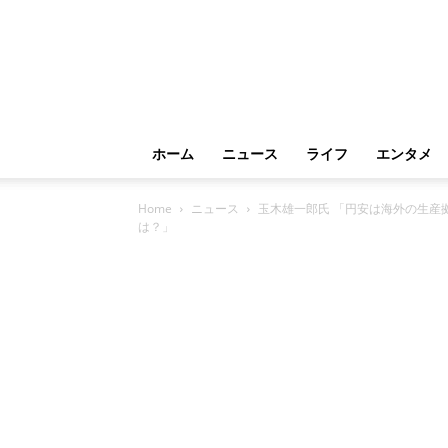
ホーム
ニュース
ライフ
エンタメ
Home
ニュース
玉木雄一郎氏 「円安は海外の生産
は？」