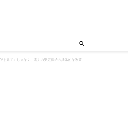
TVを見て』じゃなく、電力の安定供給の具体的な政策