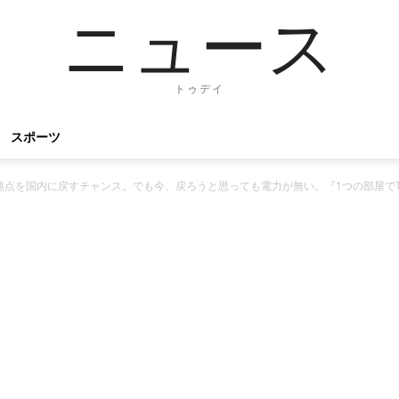
ニュース
トゥデイ
スポーツ
拠点を国内に戻すチャンス。でも今、戻ろうと思っても電力が無い。『1つの部屋で