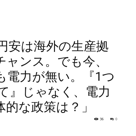
「円安は海外の生産拠
チャンス。でも今、
も電力が無い。『1つ
見て』じゃなく、電力
体的な政策は？」
36
0