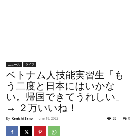
ニュース
ライフ
ベトナム人技能実習生「も
う二度と日本にはいかな
い。帰国できてうれしい」
→ ２万いいね！
By
Kenichi Sano
-
June 18, 2022
33
0