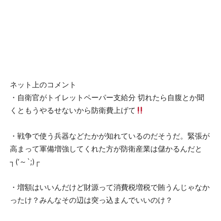
ネット上のコメント
・自衛官がトイレットペーパー支給分 切れたら自腹とか聞
くともうやるせないから防衛費上げて
・戦争で使う兵器などたかが知れているのだそうだ。緊張が
高まって軍備増強してくれた方が防衛産業は儲かるんだと
┐(‘～`;)┌
・増額はいいんだけど財源って消費税増税で賄うんじゃなか
ったけ？みんなその辺は突っ込まんでいいのけ？