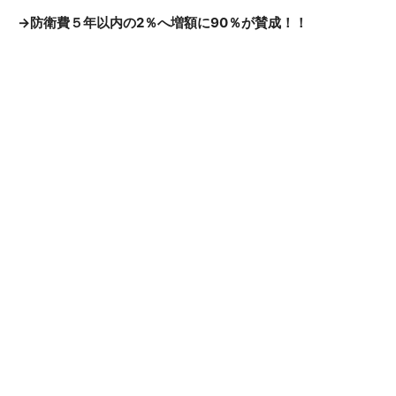
→
防衛費５年以内の2％へ増額に90％が賛成！！