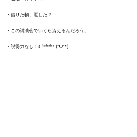
・借りた物、返した？
・この講演会でいくら貰えるんだろう。
・説得力なし！ꉂ ʱªʱªʱª (ᵔᗜᵔ*)