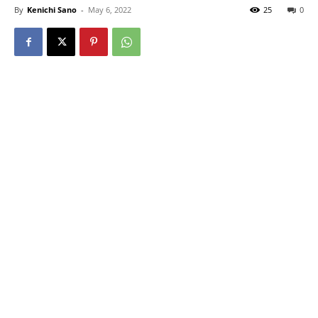
By
Kenichi Sano
-
May 6, 2022
25
0