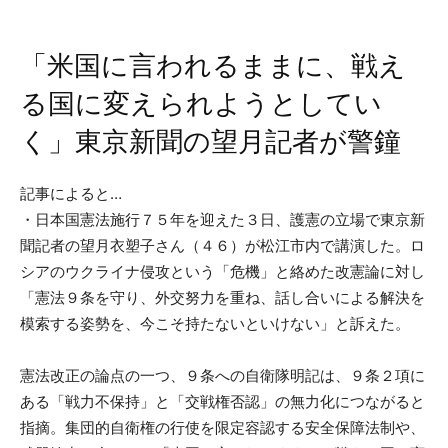
「米国に言われるままに、戦え
る国に変えられようとしてい
く」東京新聞の望月記者が警鐘
記事によると…
・日本国憲法施行７５年を迎えた３日、護憲の立場で東京新
聞記者の望月衣塑子さん（４６）が松江市内で講演した。ロ
シアのウクライナ侵攻という「危機」と絡めた改憲論に対し
「憲法９条を守り、外交努力を重ね、話し合いによる解決を
模索する姿勢を、今こそ持たないといけない」と訴えた。
憲法改正の論点の一つ、９条への自衛隊明記は、９条２項に
ある「戦力不保持」と「交戦権否認」の無力化につながると
指摘。集団的自衛権の行使を限定容認する安全保障法制や、