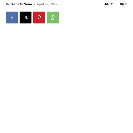
By
Kenichi Sano
-
April 27, 2022
31
0