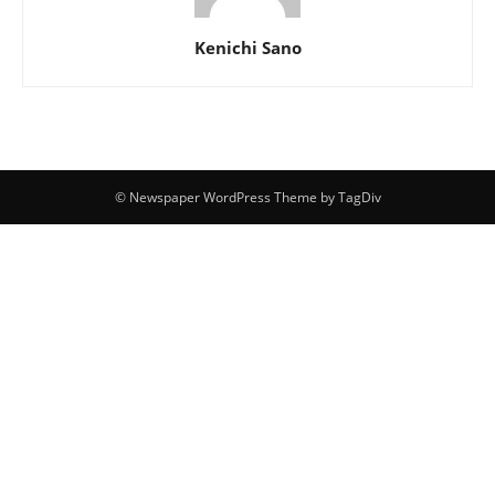
Kenichi Sano
© Newspaper WordPress Theme by TagDiv