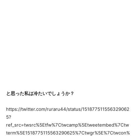
と思った私は冷たいでしょうか？
https://twitter.com/ruraru44/status/151877511556329062
5?
ref_src=twsrc%5Etfw%7Ctwcamp%5Etweetembed%7Ctw
term%5E1518775115563290625%7Ctwgr%5E%7Ctwcon%