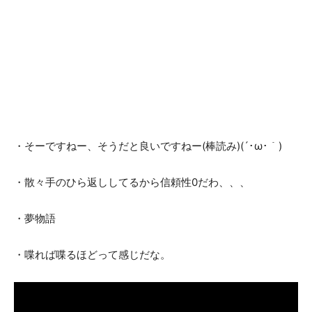
・そーですねー、そうだと良いですねー(棒読み)(´･ω･｀)
・散々手のひら返ししてるから信頼性0だわ、、、
・夢物語
・喋れば喋るほどって感じだな。