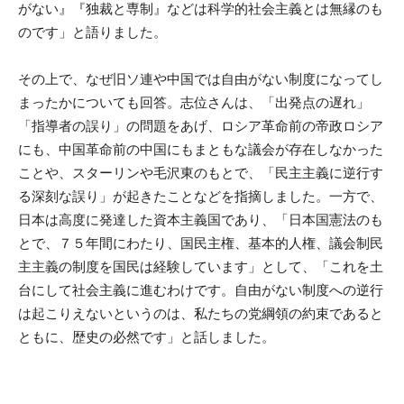
がない』『独裁と専制』などは科学的社会主義とは無縁のも
のです」と語りました。
その上で、なぜ旧ソ連や中国では自由がない制度になってし
まったかについても回答。志位さんは、「出発点の遅れ」
「指導者の誤り」の問題をあげ、ロシア革命前の帝政ロシア
にも、中国革命前の中国にもまともな議会が存在しなかった
ことや、スターリンや毛沢東のもとで、「民主主義に逆行す
る深刻な誤り」が起きたことなどを指摘しました。一方で、
日本は高度に発達した資本主義国であり、「日本国憲法のも
とで、７５年間にわたり、国民主権、基本的人権、議会制民
主主義の制度を国民は経験しています」として、「これを土
台にして社会主義に進むわけです。自由がない制度への逆行
は起こりえないというのは、私たちの党綱領の約束であると
ともに、歴史の必然です」と話しました。