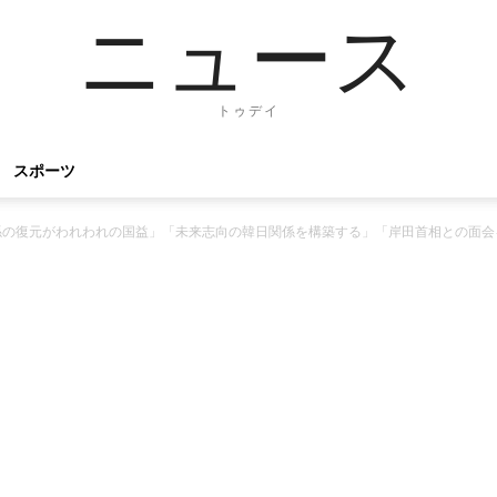
ニュース
トゥデイ
スポーツ
係の復元がわれわれの国益」「未来志向の韓日関係を構築する」「岸田首相との面会