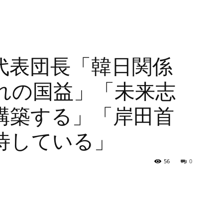
代表団長「韓日関係
れの国益」「未来志
構築する」「岸田首
待している」
56
0