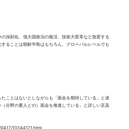
争の深刻化、強大国政治の復活、技術大変革など急変する
化することは朝鮮半島はもちろん、グローバルレベルでも
ったことはないとしながらも「面会を期待している」と述
い（分野の要人との）面会を推進している」と詳しい言及
/0417/10344121.html