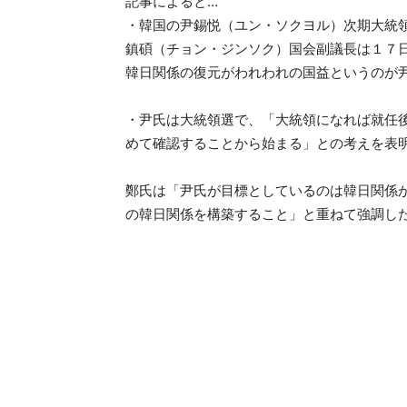
記事によると…
・韓国の尹錫悦（ユン・ソクヨル）次期大統
鎮碩（チョン・ジンソク）国会副議長は１７
韓日関係の復元がわれわれの国益というのが
・尹氏は大統領選で、「大統領になれば就任
めて確認することから始まる」との考えを表
鄭氏は「尹氏が目標としているのは韓日関係
の韓日関係を構築すること」と重ねて強調し