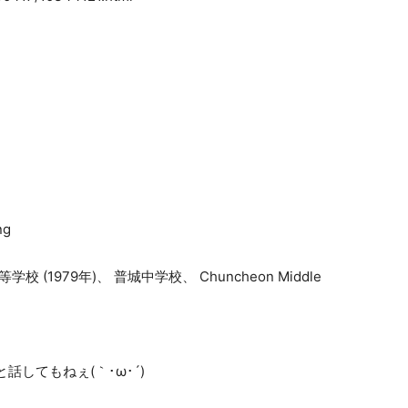
ng
学校 (1979年)、 普城中学校、 Chuncheon Middle
してもねぇ(｀･ω･´)ゞ