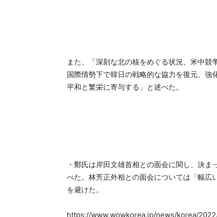
また、「深刻な北の核をめぐる状況、米中競
国際情勢下で韓日の戦略的な協力を復元、強
平和と繁栄に寄与する」と述べた。
・鄭氏は岸田文雄首相との面会に関し、決ま
べた。林芳正外相との面会については「幅広
を避けた。
https://www.wowkorea.jp/news/korea/2022