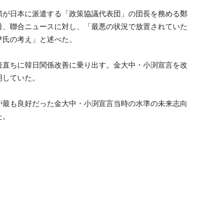
領が日本に派遣する「政策協議代表団」の団長を務める鄭
日、聯合ニュースに対し、「最悪の状況で放置されていた
尹氏の考え」と述べた。
後直ちに韓日関係改善に乗り出す。金大中・小渕宣言を改
明していた。
が最も良好だった金大中・小渕宣言当時の水準の未来志向
た。