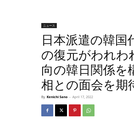
ニュース
日本派遣の韓国
の復元がわれわ
向の韓日関係を
相との面会を期
By
Kenichi Sano
-
April 17, 2022