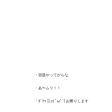
・宿題やってからな
・あ〜ムリ！！
・ｶﾞﾁｬ ||.c( ﾟωﾟ`| お断りします