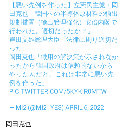
【悪い先例を作った】立憲民主党・岡
田克也「韓国への半導体原材料の輸出
規制措置（輸出管理強化）安倍内閣で
行われた。適切だったか？」
岸田文雄総理大臣「法律に則り適切だ
った」
岡田克也「徴用の解決策が示されなか
ったから韓国政府は信頼的ないから
やったんだと。これは非常に悪い先
例を作った」
PIC.TWITTER.COM/5KYKIR0MTW
— MI2 (@MI2_YES)
APRIL 6, 2022
岡田克也