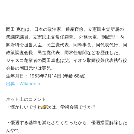
岡田 克也は、日本の政治家、通産官僚。立憲民主党所属の
衆議院議員、立憲民主党常任顧問。 外務大臣、副総理・内
閣府特命担当大臣、民主党代表、同幹事長、同代表代行、同
政策調査会長、民進党代表、同常任顧問などを歴任した。
ジャスコ創業者の岡田卓也は父。イオン取締役兼代表執行役
会長の岡田元也は実兄。
生年月日： 1953年7月14日 (年齢 68歳)
出典：Wikipedia
ネット上のコメント
・懐かしいですね
次は、学術会議ですか？
・優遇する基準を満たさなくなったから、優遇措置解除した
んやで