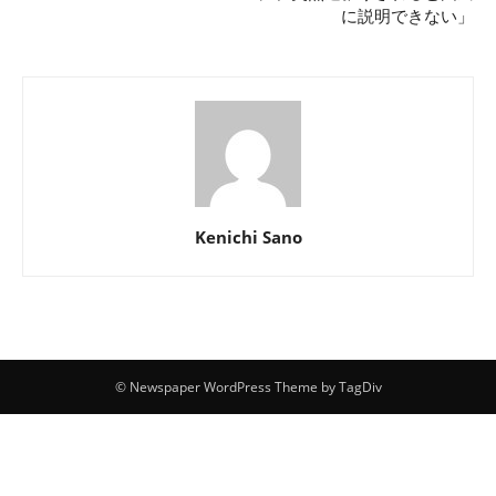
に説明できない」
Kenichi Sano
© Newspaper WordPress Theme by TagDiv