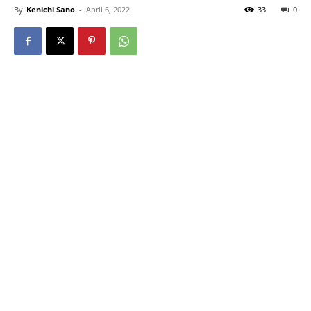
By
Kenichi Sano
-
April 6, 2022
33
0