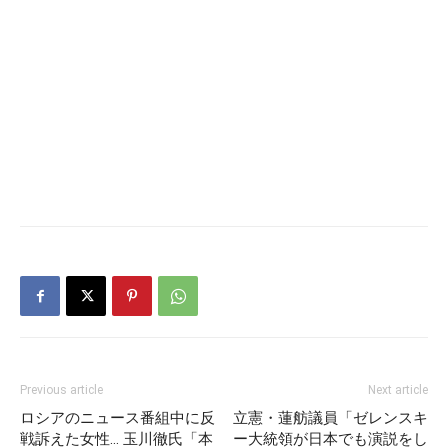
Previous article
Next article
ロシアのニュース番組中に反
立憲・蓮舫議員「ゼレンスキ
戦訴えた女性… 玉川徹氏「本
ー大統領が日本でも演説をし