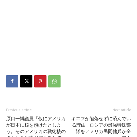
Previous article
Next article
原口一博議員「仮にアメリカ
キエフが陥落せずに済んでい
が日本に核を預けたとしよ
る理由… ロシアの最強特殊部
う。そのアメリカの戦術核の
隊をアメリカ民間傭兵が全