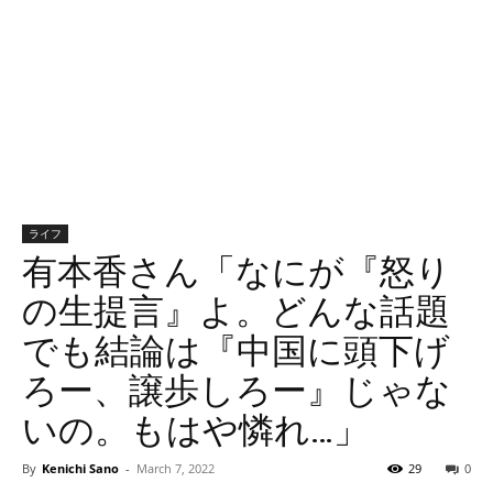
ライフ
有本香さん「なにが『怒り
の生提言』よ。どんな話題
でも結論は『中国に頭下げ
ろー、譲歩しろー』じゃな
いの。もはや憐れ…」
By
Kenichi Sano
-
March 7, 2022
29
0