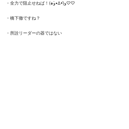
・全力で阻止せねば！(๑و•̀Δ•́)و♡♡
・橋下徹ですね？
・所詮リーダーの器ではない