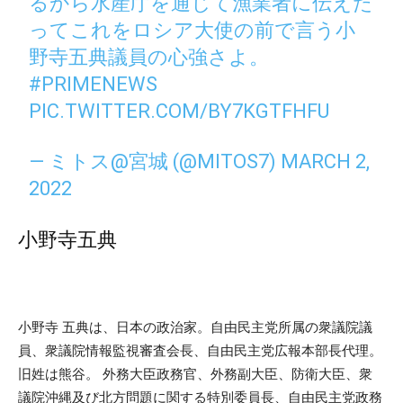
るから水産庁を通じて漁業者に伝えた
ってこれをロシア大使の前で言う小
野寺五典議員の心強さよ。
#PRIMENEWS
PIC.TWITTER.COM/BY7KGTFHFU
— ミトス@宮城 (@MITOS7)
MARCH 2,
2022
小野寺五典
小野寺 五典は、日本の政治家。自由民主党所属の衆議院議
員、衆議院情報監視審査会長、自由民主党広報本部長代理。
旧姓は熊谷。 外務大臣政務官、外務副大臣、防衛大臣、衆
議院沖縄及び北方問題に関する特別委員長、自由民主党政務