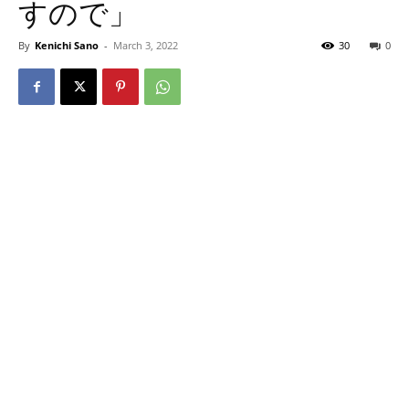
すので」
By
Kenichi Sano
-
March 3, 2022
30
0