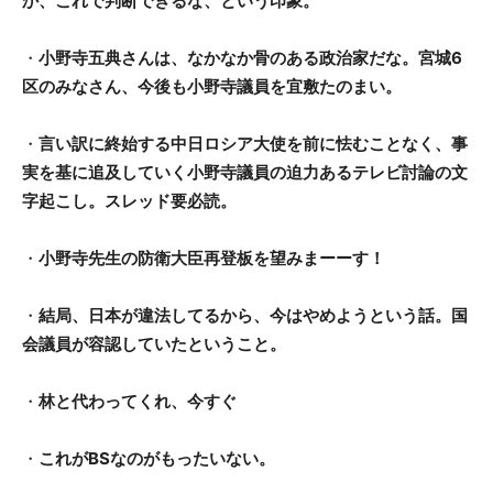
か、これで判断できるな、という印象。
・
小野寺五典さんは、なかなか骨のある政治家だな。宮城6
区のみなさん、今後も小野寺議員を宜敷たのまい。
・
言い訳に終始する中日ロシア大使を前に怯むことなく、事
実を基に追及していく小野寺議員の迫力あるテレビ討論の文
字起こし。スレッド要必読。
・
小野寺先生の防衛大臣再登板を望みまーーす！
・
結局、日本が違法してるから、今はやめようという話。国
会議員が容認していたということ。
・
林と代わってくれ、今すぐ
・
これがBSなのがもったいない。