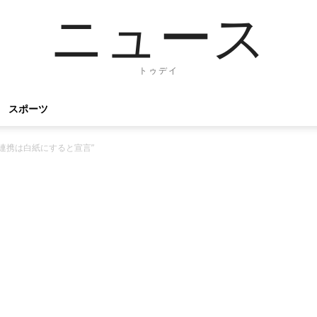
ニュース
トゥデイ
スポーツ
連携は白紙にすると宣言”