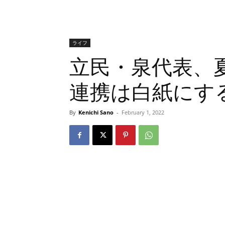
ライフ
立民・泉代表、夏
連携は白紙にす
By
Kenichi Sano
-
February 1, 2022