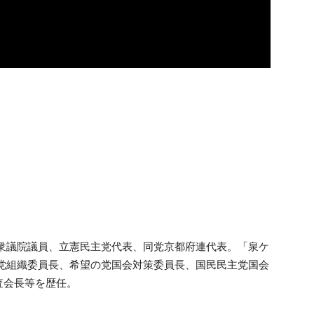
の衆議院議員、立憲民主党代表、同党京都府連代表。「泉ケ
進党組織委員長、希望の党国会対策委員長、国民民主党国会
査会長等を歴任。