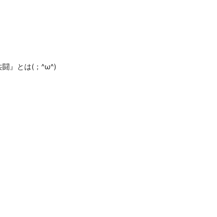
』とは(；^ω^)