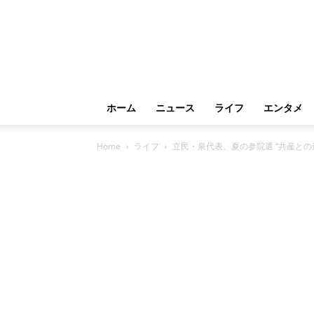
ホーム
ニュース
ライフ
エンタメ
Home
ライフ
立民・泉代表、夏の参院選 “共産との