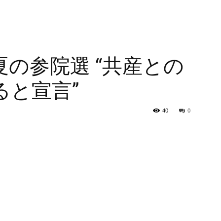
の参院選 “共産との
ると宣言”
40
0