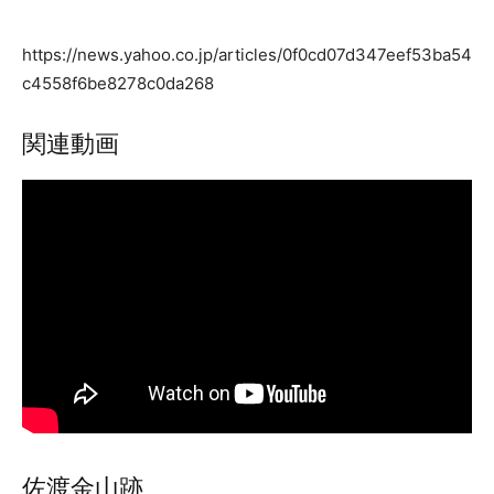
https://news.yahoo.co.jp/articles/0f0cd07d347eef53ba54
c4558f6be8278c0da268
関連動画
佐渡金山跡