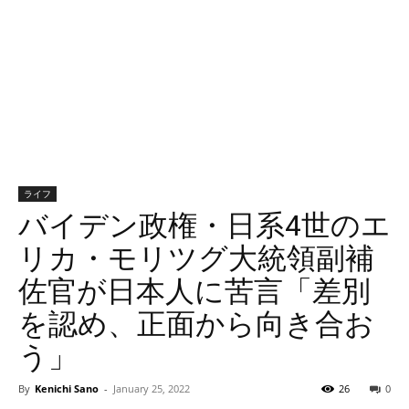
ライフ
バイデン政権・日系4世のエ
リカ・モリツグ大統領副補
佐官が日本人に苦言「差別
を認め、正面から向き合お
う」
By
Kenichi Sano
-
January 25, 2022
26
0