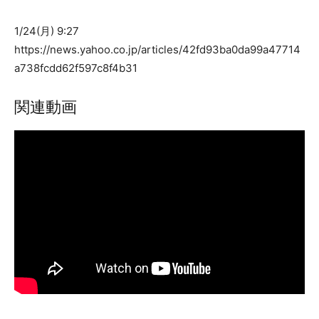
1/24(月) 9:27
https://news.yahoo.co.jp/articles/42fd93ba0da99a47714
a738fcdd62f597c8f4b31
関連動画